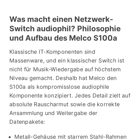
„In Kombination mit einem
SBooster zählt das S100 zum
Was macht einen Netzwerk-
Besten, was ich je gehört habe.
Switch audiophil? Philosophie
Für die damit mögliche
und Aufbau des Melco S100a
Verbesserung ist der Preis – wir
Klassische IT-Komponenten sind
bewegen uns in High-End-
Massenware, und ein klassischer Switch ist
Gefilden – ausgesprochen
nicht für Musik-Wiedergabe auf höchstem
kundenfreundlich. Eine digitale
Niveau gemacht. Deshalb hat Melco den
Glanzleistung!“
S100a als kompromisslose audiophile
Komponente konzipiert. Jedes Detail zielt auf
HiFi Statement
,
Zum gesamten Test
absolute Rauscharmut sowie die korrekte
(PDF)
Ansammlung und Weitergabe der
Datenpakete:
Metall-Gehäuse mit starrem Stahl-Rahmen