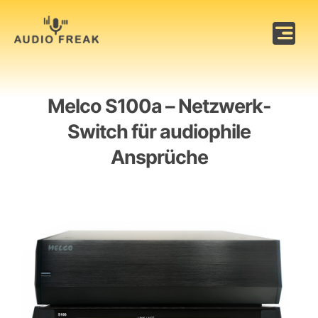
Zum
Inhalt
Tog
springen
Nav
Trinnov
Melco S100a – Netzwerk-
Weitere Marken
Switch für audiophile
Ratgeber
Ansprüche
Vorführraum