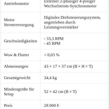
Externer 2-phasiger 4-poliger
Antriebsmotor
Wechselstrom-Synchronmotor
Digitales Drehsteuerungssystem,
Motor
angetrieben durch
Stromversorgung
Leistungsverstärker
- 33,3 RPM
Geschwindigkeiten
- 45 RPM
Wow & Flutter
< 0,03 %
Abmessungen
43 × 17 × 37 cm (B × H × T)
Gesamtgewicht
34,4 kg
Mindestgröße für
52 × 42 cm (B × T)
Setup
Preis
28.900 €