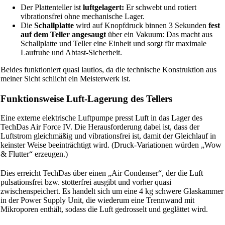
Der Plattenteller ist
luftgelagert:
Er schwebt und rotiert
vibrationsfrei ohne mechanische Lager.
Die
Schallplatte
wird auf Knopfdruck binnen 3 Sekunden
fest
auf dem Teller angesaugt
über ein Vakuum: Das macht aus
Schallplatte und Teller eine Einheit und sorgt für maximale
Laufruhe und Abtast-Sicherheit.
Beides funktioniert quasi lautlos, da die technische Konstruktion aus
meiner Sicht schlicht ein Meisterwerk ist.
Funktionsweise Luft-Lagerung des Tellers
Eine externe elektrische Luftpumpe presst Luft in das Lager des
TechDas Air Force IV. Die Herausforderung dabei ist, dass der
Luftstrom gleichmäßig und vibrationsfrei ist, damit der Gleichlauf in
keinster Weise beeinträchtigt wird. (Druck-Variationen würden „Wow
& Flutter“ erzeugen.)
Dies erreicht TechDas über einen „Air Condenser“, der die Luft
pulsationsfrei bzw. stotterfrei ausgibt und vorher quasi
zwischenspeichert. Es handelt sich um eine 4 kg schwere Glaskammer
in der Power Supply Unit, die wiederum eine Trennwand mit
Mikroporen enthält, sodass die Luft gedrosselt und geglättet wird.