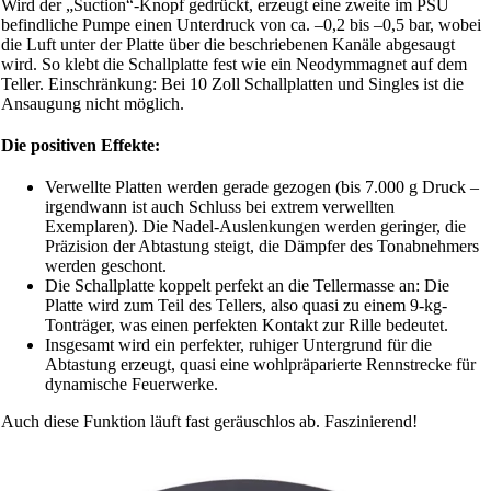
Wird der „Suction“-Knopf gedrückt, erzeugt eine zweite im PSU
befindliche Pumpe einen Unterdruck von ca. –0,2 bis –0,5 bar, wobei
die Luft unter der Platte über die beschriebenen Kanäle abgesaugt
wird. So klebt die Schallplatte fest wie ein Neodymmagnet auf dem
Teller. Einschränkung: Bei 10 Zoll Schallplatten und Singles ist die
Ansaugung nicht möglich.
Die positiven Effekte:
Verwellte Platten werden gerade gezogen (bis 7.000 g Druck –
irgendwann ist auch Schluss bei extrem verwellten
Exemplaren). Die Nadel-Auslenkungen werden geringer, die
Präzision der Abtastung steigt, die Dämpfer des Tonabnehmers
werden geschont.
Die Schallplatte koppelt perfekt an die Tellermasse an: Die
Platte wird zum Teil des Tellers, also quasi zu einem 9-kg-
Tonträger, was einen perfekten Kontakt zur Rille bedeutet.
Insgesamt wird ein perfekter, ruhiger Untergrund für die
Abtastung erzeugt, quasi eine wohlpräparierte Rennstrecke für
dynamische Feuerwerke.
Auch diese Funktion läuft fast geräuschlos ab. Faszinierend!