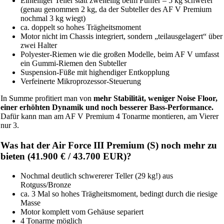
Einteiliger Teller statt zweiteilig beim Fünfer – 5 kg schwerer
(genau genommen 2 kg, da der Subteller des AF V Premium
nochmal 3 kg wiegt)
ca. doppelt so hohes Trägheitsmoment
Motor nicht im Chassis integriert, sondern „teilausgelagert“ über
zwei Halter
Polyester-Riemen wie die großen Modelle, beim AF V umfasst
ein Gummi-Riemen den Subteller
Suspension-Füße mit highendiger Entkopplung
Verfeinerte Mikroprozessor-Steuerung
In Summe profitiert man von
mehr Stabilität, weniger Noise Floor,
einer erhöhten Dynamik und noch besserer Bass-Performance.
Dafür kann man am AF V Premium 4 Tonarme montieren, am Vierer
nur 3.
Was hat der Air Force III Premium (S) noch mehr zu
bieten (41.900 € / 43.700 EUR)?
Nochmal deutlich schwererer Teller (29 kg!) aus
Rotguss/Bronze
ca. 3 Mal so hohes Trägheitsmoment, bedingt durch die riesige
Masse
Motor komplett vom Gehäuse separiert
4 Tonarme möglich