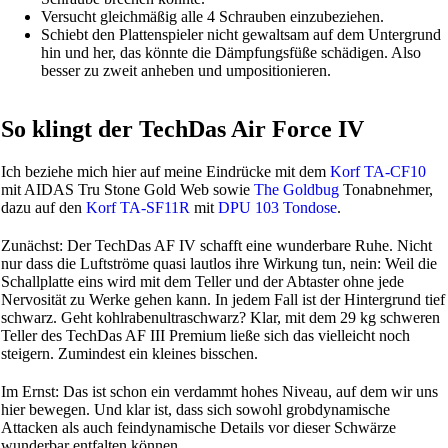
Versucht gleichmäßig alle 4 Schrauben einzubeziehen.
Schiebt den Plattenspieler nicht gewaltsam auf dem Untergrund
hin und her, das könnte die Dämpfungsfüße schädigen. Also
besser zu zweit anheben und umpositionieren.
So klingt der TechDas Air Force IV
Ich beziehe mich hier auf meine Eindrücke mit dem
Korf TA-CF10
mit AIDAS Tru Stone Gold Web sowie
The Goldbug
Tonabnehmer,
dazu auf den
Korf TA-SF11R
mit
DPU 103 Tondose
.
Zunächst: Der TechDas AF IV schafft eine wunderbare Ruhe. Nicht
nur dass die Luftströme quasi lautlos ihre Wirkung tun, nein: Weil die
Schallplatte eins wird mit dem Teller und der Abtaster ohne jede
Nervosität zu Werke gehen kann. In jedem Fall ist der Hintergrund tief
schwarz. Geht kohlrabenultraschwarz? Klar, mit dem 29 kg schweren
Teller des TechDas AF III Premium ließe sich das vielleicht noch
steigern. Zumindest ein kleines bisschen.
Im Ernst: Das ist schon ein verdammt hohes Niveau, auf dem wir uns
hier bewegen. Und klar ist, dass sich sowohl grobdynamische
Attacken als auch feindynamische Details vor dieser Schwärze
wunderbar entfalten können.