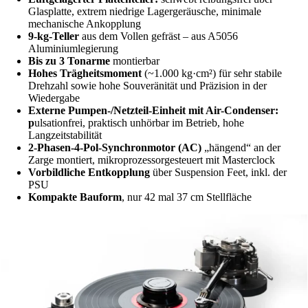
Glasplatte, extrem niedrige Lagergeräusche, minimale
mechanische Ankopplung
9‑kg-Teller
aus dem Vollen gefräst – aus A5056
Aluminiumlegierung
Bis zu 3 Tonarme
montierbar
Hohes Trägheitsmoment
(~1.000 kg·cm²) für sehr stabile
Drehzahl sowie hohe Souveränität und Präzision in der
Wiedergabe
Externe Pumpen-/Netzteil-Einheit mit Air-Condenser:
p
ulsationfrei, praktisch unhörbar im Betrieb, hohe
Langzeitstabilität
2‑Phasen‑4‑Pol‑Synchronmotor (AC)
„hängend“ an der
Zarge montiert, mikroprozessorgesteuert mit Masterclock
Vorbildliche Entkopplung
über Suspension Feet, inkl. der
PSU
Kompakte Bauform
, nur 42 mal 37 cm Stellfläche