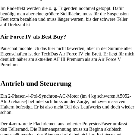
Im Endeffekt werden die o. g. Tugenden nochmal getoppt. Dafür
benötigt man aber eine größere Stellfläche, muss für die Suspension
Feet extra bezahlen und muss länger warten, bis der schwere Teller
auf Drehzahl ist.
Air Force IV als Best Buy?
Pauschal möchte ich das hier nicht bewerten, aber in der Summe aller
Eigenschaften ist der TechDas Air Force IV ein Brett. Er liegt für mich
deutlich näher am aktuellen AF III Premium als am Air Force V
Premium.
Antrieb und Steuerung
Ein 2-Phasen-4-Pol-Synchron-AC-Motor (im 4 kg schweren A5052-
Alu-Gehäuse) befindet sich links an der Zarge, mit zwei massiven
Haltern befestigt. Er ist also nicht Teil des Laufwerks und doch wieder
schon.
Der 4-mm-breite Flachriemen aus polierter Polyester‑Faser umfasst
den Tellerrand. Die Riemenspannung muss zu Beginn akribisch
eingestellt werden, der Riemen darf dabei nicht zu fest gespannt