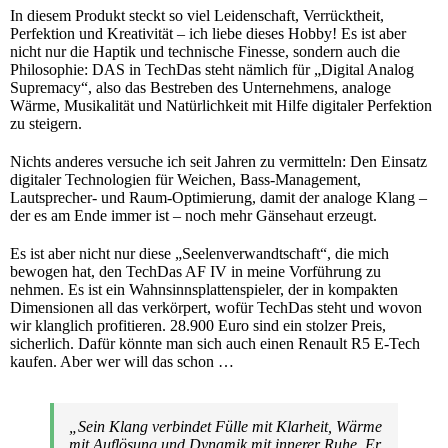
In diesem Produkt steckt so viel Leidenschaft, Verrücktheit,
Perfektion und Kreativität – ich liebe dieses Hobby! Es ist aber
nicht nur die Haptik und technische Finesse, sondern auch die
Philosophie: DAS in TechDas steht nämlich für „Digital Analog
Supremacy“, also das Bestreben des Unternehmens, analoge
Wärme, Musikalität und Natürlichkeit mit Hilfe digitaler Perfektion
zu steigern.
Nichts anderes versuche ich seit Jahren zu vermitteln: Den Einsatz
digitaler Technologien für Weichen, Bass-Management,
Lautsprecher- und Raum-Optimierung, damit der analoge Klang –
der es am Ende immer ist – noch mehr Gänsehaut erzeugt.
Es ist aber nicht nur diese „Seelenverwandtschaft“, die mich
bewogen hat, den TechDas AF IV in meine Vorführung zu
nehmen. Es ist ein Wahnsinnsplattenspieler, der in kompakten
Dimensionen all das verkörpert, wofür TechDas steht und wovon
wir klanglich profitieren. 28.900 Euro sind ein stolzer Preis,
sicherlich. Dafür könnte man sich auch einen Renault R5 E-Tech
kaufen. Aber wer will das schon …
„Sein Klang verbindet Fülle mit Klarheit, Wärme
mit Auflösung und Dynamik mit innerer Ruhe. Er