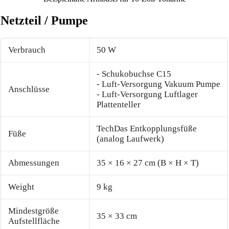
Netzteil / Pumpe
Verbrauch
50 W
- Schukobuchse C15
- Luft-Versorgung Vakuum Pumpe
Anschlüsse
- Luft-Versorgung Luftlager
Plattenteller
TechDas Entkopplungsfüße
Füße
(analog Laufwerk)
Abmessungen
35 × 16 × 27 cm (B × H × T)
Weight
9 kg
Mindestgröße
35 × 33 cm
Aufstellfläche