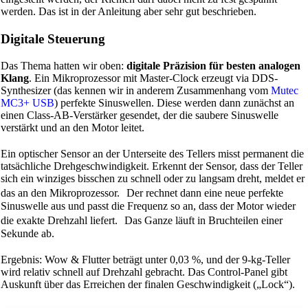
werden. Das ist in der Anleitung aber sehr gut beschrieben.
Digitale Steuerung
Das Thema hatten wir oben:
digitale Präzision für besten analogen
Klang
. Ein Mikroprozessor mit Master-Clock erzeugt via DDS-
Synthesizer (das kennen wir in anderem Zusammenhang vom
Mutec
MC3+ USB
) perfekte Sinuswellen. Diese werden dann zunächst an
einen Class-AB-Verstärker gesendet, der die saubere Sinuswelle
verstärkt und an den Motor leitet.
Ein optischer Sensor an der Unterseite des Tellers misst permanent die
tatsächliche Drehgeschwindigkeit. Erkennt der Sensor, dass der Teller
sich ein winziges bisschen zu schnell oder zu langsam dreht, meldet er
das an den Mikroprozessor. Der rechnet dann eine neue perfekte
Sinuswelle aus und passt die Frequenz so an, dass der Motor wieder
die exakte Drehzahl liefert. Das Ganze läuft in Bruchteilen einer
Sekunde ab.
Ergebnis: Wow & Flutter beträgt unter 0,03 %, und der 9-kg-Teller
wird relativ schnell auf Drehzahl gebracht. Das Control-Panel gibt
Auskunft über das Erreichen der finalen Geschwindigkeit („Lock“).