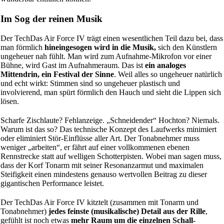
Im Sog der reinen Musik
Der TechDas Air Force IV trägt einen wesentlichen Teil dazu bei, dass
man förmlich
hineingesogen wird in die Musik,
sich den Künstlern
ungeheuer nah fühlt. Man wird zum Aufnahme-Mikrofon vor einer
Bühne, wird Gast im Aufnahmeraum. Das ist
ein analoges
Mittendrin, ein Festival der Sinne
. Weil alles so ungeheuer natürlich
und echt wirkt: Stimmen sind so ungeheuer plastisch und
involvierend, man spürt förmlich den Hauch und sieht die Lippen sich
lösen.
Scharfe Zischlaute? Fehlanzeige. „Schneidender“ Hochton? Niemals.
Warum ist das so? Das technische Konzept des Laufwerks minimiert
oder eliminiert Stör-Einflüsse aller Art. Der Tonabnehmer muss
weniger „arbeiten“, er fährt auf einer vollkommenen ebenen
Rennstrecke statt auf welligen Schotterpisten. Wobei man sagen muss,
dass der Korf Tonarm mit seiner Resonanzarmut und maximalen
Steifigkeit einen mindestens genauso wertvollen Beitrag zu dieser
gigantischen Performance leistet.
Der TechDas Air Force IV kitztelt (zusammen mit Tonarm und
Tonabnehmer)
jedes feinste (musikalische) Detail aus der Rille
,
gefühlt ist noch etwas
mehr Raum um die einzelnen Schall-