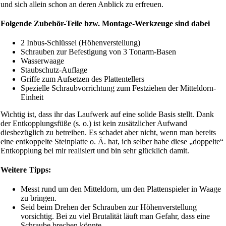
und sich allein schon an deren Anblick zu erfreuen.
Folgende Zubehör-Teile bzw. Montage-Werkzeuge sind dabei
2 Inbus-Schlüssel (Höhenverstellung)
Schrauben zur Befestigung von 3 Tonarm-Basen
Wasserwaage
Staubschutz-Auflage
Griffe zum Aufsetzen des Plattentellers
Spezielle Schraubvorrichtung zum Festziehen der Mitteldorn-
Einheit
Wichtig ist, dass ihr das Laufwerk auf eine solide Basis stellt. Dank
der Entkopplungsfüße (s. o.) ist kein zusätzlicher Aufwand
diesbezüglich zu betreiben. Es schadet aber nicht, wenn man bereits
eine entkoppelte Steinplatte o. Ä. hat, ich selber habe diese „doppelte“
Entkopplung bei mir realisiert und bin sehr glücklich damit.
Weitere Tipps:
Messt rund um den Mitteldorn, um den Plattenspieler in Waage
zu bringen.
Seid beim Drehen der Schrauben zur Höhenverstellung
vorsichtig. Bei zu viel Brutalität läuft man Gefahr, dass eine
Schraube brechen könnte.