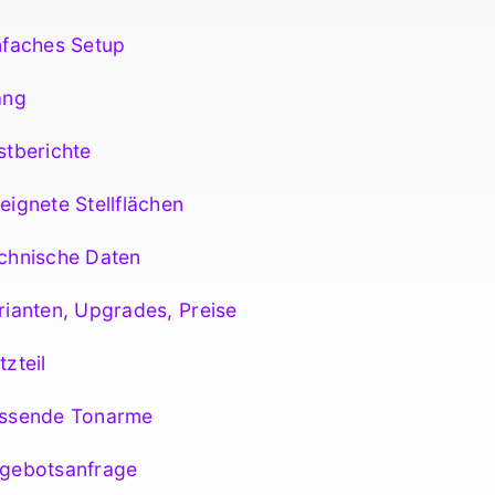
nfaches Setup
ang
tberichte
ignete Stellflächen
chnische Daten
ianten, Upgrades, Preise
zteil
ssende Tonarme
gebotsanfrage