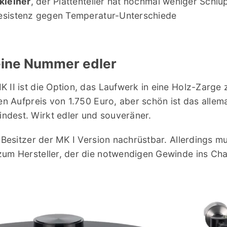
 kleiner
, der Plattenteller hat nochmal weniger Schlup
Resistenz gegen Temperatur-Unterschiede
eine Nummer edler
 II ist die Option, das Laufwerk in eine Holz-Zarge 
nen Aufpreis von 1.750 Euro, aber schön ist das alle
dest. Wirkt edler und souveräner.
r Besitzer der MK I Version nachrüstbar. Allerdings m
um Hersteller, der die notwendigen Gewinde ins Chas