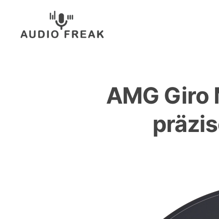
Zum
Inhalt
springen
AMG Giro M
präzis