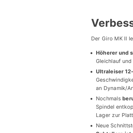
Verbes
Der Giro MK II 
Höherer und s
Gleichlauf un
Ultraleiser 1
Geschwindigkei
an Dynamik/Ant
Nochmals
ber
Spindel entkop
Lager zur Pla
Neue Schnittst