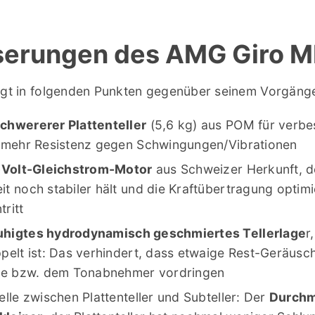
serungen des AMG Giro 
legt in folgenden Punkten gegenüber seinem Vorgänge
chwererer Plattenteller
(5,6 kg) aus POM für verbe
d mehr Resistenz gegen Schwingungen/Vibrationen
2-Volt-Gleichstrom-Motor
aus Schweizer Herkunft, d
t noch stabiler hält und die Kraftübertragung optimie
ritt
uhigtes hydrodynamisch geschmiertes Tellerlage
r
pelt ist: Das verhindert, dass etwaige Rest-Geräus
tte bzw. dem Tonabnehmer vordringen
elle zwischen Plattenteller und Subteller: Der
Durchm