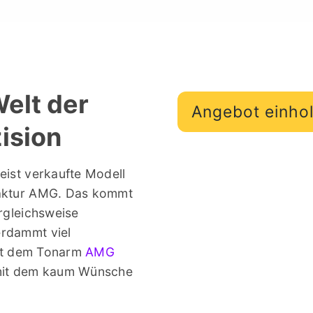
Welt der
Angebot einho
ision
„Die vorgenom
eist verkaufte Modell
am AMG Giro M
aktur AMG. Das kommt
eine Weiter
rgleichsweise
Einstiegsmod
rdammt viel
räumliche T
mit dem Tonarm
AMG
Qualität, die 
 mit dem kaum Wünsche
höherwertigen P