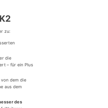
MK2
r zu:
sserten
er die
rt – für ein Plus
, von dem die
che aus dem
esser des