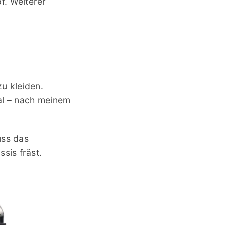
f. Weiterer
zu kleiden.
mal – nach meinem
uss das
sis fräst.