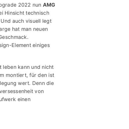
Upgrade 2022 nun
AMG
lei Hinsicht technisch
HiFi Statement
Und auch visuell legt
Zarge hat man neuen
 Geschmack.
ign-Element einiges
 leben kann und nicht
 montiert, für den ist
rlegung wert. Denn die
sversessenheit von
ufwerk einen