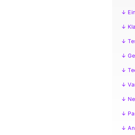
↓ Ei
↓ Kl
↓ Tes
↓ Gee
↓ Te
↓ Var
↓ Net
↓ Pa
↓ An