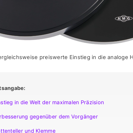
ergleichsweise preiswerte Einstieg in die analoge
ltsangabe:
stieg in die Welt der maximalen Präzision
rbesserung gegenüber dem Vorgänger
ttenteller und Klemme