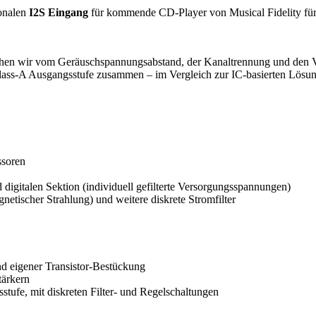
onalen
I2S Eingang
für kommende CD-Player von Musical Fidelity für 
echen wir vom Geräuschspannungsabstand, der Kanaltrennung und den V
n Class-A Ausgangsstufe zusammen – im Vergleich zur IC-basierten Lös
soren
digitalen Sektion (individuell gefilterte Versorgungsspannungen)
etischer Strahlung) und weitere diskrete Stromfilter
nd eigener Transistor-Bestückung
tärkern
fe, mit diskreten Filter- und Regelschaltungen