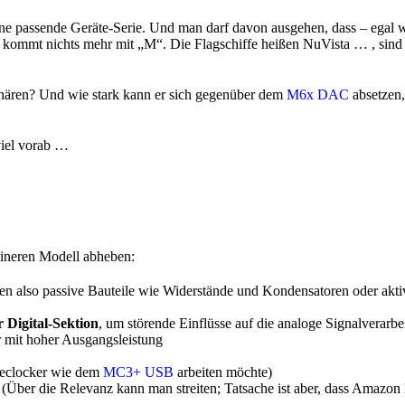
e passende Geräte-Serie. Und man darf davon ausgehen, dass – egal wa
ach kommt nichts mehr mit „M“. Die Flagschiffe heißen NuVista … , sind
phären? Und wie stark kann er sich gegenüber dem
M6x DAC
absetzen,
viel vorab …
ineren Modell abheben:
 also passive Bauteile wie Widerstände und Kondensatoren oder aktive 
 Digital-Sektion
, um störende Einflüsse auf die analoge Signalverarb
 mit hoher Ausgangsleistung
Reclocker wie dem
MC3+ USB
arbeiten möchte)
 (Über die Relevanz kann man streiten; Tatsache ist aber, dass Amaz