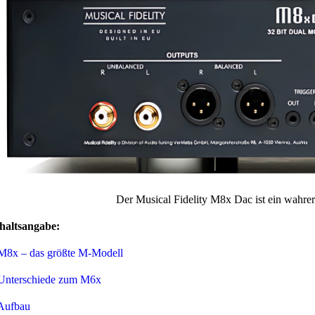
Der Musical Fidelity M8x Dac ist ein wahre
haltsangabe:
M8x – das größte M-Modell
Unterschiede zum M6x
Aufbau