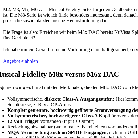
M2, M3, M5, M6 … – Musical Fidelity bietet für jeden Geldbeutel ein
ist. Die M8-Serie ist wie ich finde besonders interessant, denn dan
preisliche sowie platztechnische Herausforderung dar …
Die Frage ist also: Erreichen wir beim M8x DAC bereits NuVista-S
fürs Geld bietet?
Ich habe mir ein Gerät für meine Vorführung dauerhaft gesichert, so 
Angebot einholen
usical Fidelity M8x versus M6x DAC
ginnen wir gleich mal mit den Merkmalen, die den M8x DAC vom kle
Vollsymmetrische,
diskrete Class-A Ausgangsstufen:
Hier kommen
Schaltkreise, z. B. via OP-Amps
Komplett getrennte, hochwertig gefilterte Stromversorgung der
Vollsymmetrischer, hochwertigerer Class-A
Kopfhörerverstärker
12 Volt Trigger
vorhanden (Input + Output)
Reclocking abschaltbar (wenn man z. B. mit einem vorhandenen 
MQA-Verarbeitung auch an SPDIF-Eingängen
, nicht nur USB
und dass SPDIF für Störungen weniger anfällig ist als USB.)