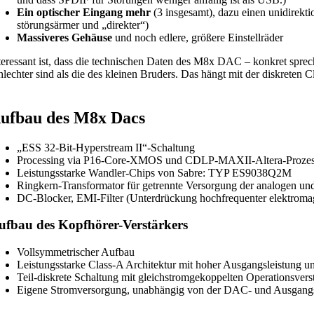
Ein optischer Eingang mehr
(3 insgesamt), dazu einen unidirekti
störungsärmer und „direkter“)
Massiveres Gehäuse
und noch edlere, größere Einstellräder
teressant ist, dass die technischen Daten des M8x DAC – konkret spr
hlechter sind als die des kleinen Bruders. Das hängt mit der diskrete
ufbau des M8x Dacs
„ESS 32-Bit-Hyperstream II“-Schaltung
Processing via P16-Core-XMOS und CDLP-MAXII-Altera-Prozes
Leistungsstarke Wandler-Chips von Sabre: TYP ES9038Q2M
Ringkern-Transformator für getrennte Versorgung der analogen und 
DC-Blocker, EMI-Filter (Unterdrückung hochfrequenter elektromagn
ufbau des Kopfhörer-Verstärkers
Vollsymmetrischer Aufbau
Leistungsstarke Class-A Architektur mit hoher Ausgangsleistung u
Teil-diskrete Schaltung mit gleichstromgekoppelten Operationsvers
Eigene Stromversorgung, unabhängig von der DAC- und Ausgangsstu