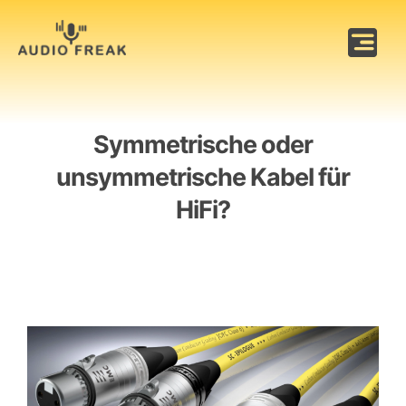
Zum
Inhalt
Tog
springen
Nav
Trinnov
Symmetrische oder
Weitere Marken
unsymmetrische Kabel für
Ratgeber
HiFi?
Vorführraum