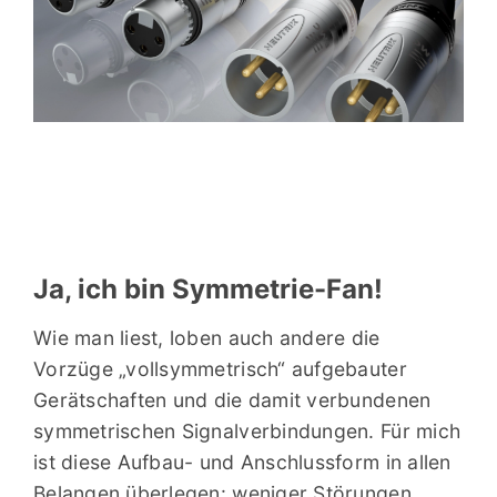
Ja, ich bin Symmetrie-Fan!
Wie man liest, loben auch andere die
„Hier gerät die Wiedergabe
Vorzüge „vollsymmetrisch“ aufgebauter
symmetrisch
ebenfalls klar
Gerätschaften und die damit verbundenen
weiträumiger, luftiger
und in sich
symmetrischen Signalverbindungen. Für mich
beweglicher, was die
ist diese Aufbau- und Anschlussform in allen
Natürlichkeit und Anmut
fördert.“
Belangen überlegen: weniger Störungen,