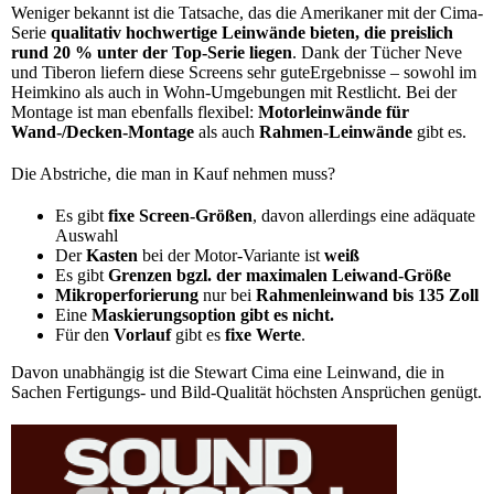
Weniger bekannt ist die Tatsache, das die Amerikaner mit der Cima-
Serie
qualitativ hochwertige Leinwände bieten, die preislich
rund 20 % unter der Top-Serie liegen
. Dank der Tücher Neve
und Tiberon liefern diese Screens sehr guteErgebnisse – sowohl im
Heimkino als auch in Wohn-Umgebungen mit Restlicht. Bei der
Montage ist man ebenfalls flexibel:
Motorleinwände für
Wand-/Decken-Montage
als auch
Rahmen-Leinwände
gibt es.
Die Abstriche, die man in Kauf nehmen muss?
Es gibt
fixe Screen-Größen
, davon allerdings eine adäquate
Auswahl
Der
Kasten
bei der Motor-Variante ist
weiß
Es gibt
Grenzen bgzl. der maximalen Leiwand-Größe
Mikroperforierung
nur bei
Rahmenleinwand bis 135 Zoll
Eine
Maskierungsoption gibt es nicht.
Für den
Vorlauf
gibt es
fixe Werte
.
Davon unabhängig ist die Stewart Cima eine Leinwand, die in
Sachen Fertigungs- und Bild-Qualität höchsten Ansprüchen genügt.