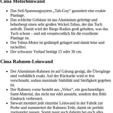
Cima Motorleinwand
Das Seil-Spannungssytem „Tab-Guy“ garantiert eine exakte
Planlage.
Das schlichte Gehäuse ist aus Aluminium gefertigt und
beherbergt einen sehr großen Wickel-Tubus, der das Tuch
aufrollt. Damit wird der Biege-Radius groß gehalten, was das
Tuch schont – und mit verantwortlich für die exzellente
Planlage ist.
Der Tubus-Motor ist gedämpft gelagert und damit leise und
ruckelfrei.
Der schwarze Vorlauf beträgt 15 oder 30 cm.
Cima Rahmen-Leinwand
Der Aluminium-Rahmen ist auf Gärung gesägt, die Übergänge
sind vorbildlich exakt. Auf der Rückseite wird er fest
verschraubt, sodass maximale Stabilität und Steifigkeit gegeben
ist.
Der Rahmen vorne besteht aus „Velux“, ein geschmeidiges
Samt-Material, das nicht nur edel aussieht, sondern den Bild-
Eindruck verbessert.
Stewart montiert jede einzelne Leinwand in der Fabrik zur
Probe und nummeriert die Rahmen-Teile, damit sie perfekt
zueinander passen. Somit passt auch daheim bei euch alles