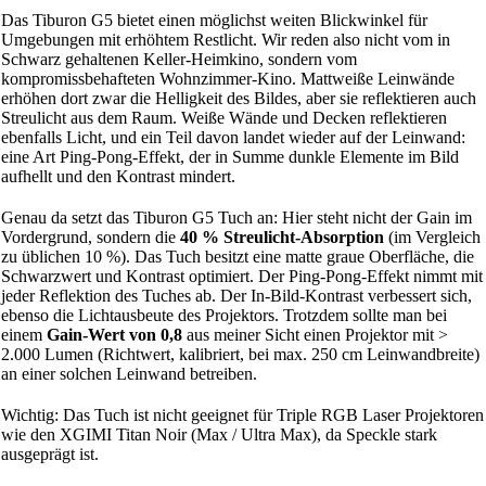
Das Tiburon G5 bietet einen möglichst weiten Blickwinkel für
Umgebungen mit erhöhtem Restlicht. Wir reden also nicht vom in
Schwarz gehaltenen Keller-Heimkino, sondern vom
kompromissbehafteten Wohnzimmer-Kino. Mattweiße Leinwände
erhöhen dort zwar die Helligkeit des Bildes, aber sie reflektieren auch
Streulicht aus dem Raum. Weiße Wände und Decken reflektieren
ebenfalls Licht, und ein Teil davon landet wieder auf der Leinwand:
eine Art Ping-Pong-Effekt, der in Summe dunkle Elemente im Bild
aufhellt und den Kontrast mindert.
Genau da setzt das Tiburon G5 Tuch an: Hier steht nicht der Gain im
Vordergrund, sondern die
40 % Streulicht-Absorption
(im Vergleich
zu üblichen 10 %). Das Tuch besitzt eine matte graue Oberfläche, die
Schwarzwert und Kontrast optimiert. Der Ping-Pong-Effekt nimmt mit
jeder Reflektion des Tuches ab. Der In-Bild-Kontrast verbessert sich,
ebenso die Lichtausbeute des Projektors. Trotzdem sollte man bei
einem
Gain-Wert von 0,8
aus meiner Sicht einen Projektor mit >
2.000 Lumen (Richtwert, kalibriert, bei max. 250 cm Leinwandbreite)
an einer solchen Leinwand betreiben.
Wichtig: Das Tuch ist nicht geeignet für Triple RGB Laser Projektoren
wie den XGIMI Titan Noir (Max / Ultra Max), da Speckle stark
ausgeprägt ist.